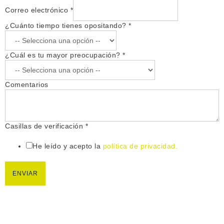
Correo electrónico
*
¿Cuánto tiempo tienes opositando?
*
¿Cuál es tu mayor preocupación?
*
C
Comentarios
a
s
i
l
Casillas de verificación
*
l
a
He leído y acepto la
política de privacidad.
s
v
e
ENVIAR
r
i
f
i
c